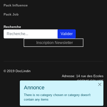
Pack Influence
Pack Job
Recherche
Rechercher
Valider
Inscription Newsletter
© 2019 DocLindin
Adresse: 14 rue des Ecoles
CORME ECLUSE
17600 France
Annonce
Téléphone: 09 72 58 09 97
There is no category chosen or category doesn't
Mobile: 06 43 23 01 03
contain any items