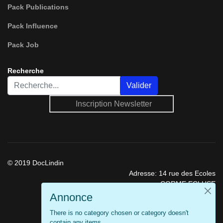
Pack Publications
Pack Influence
Pack Job
Recherche
Rechercher
Valider
Inscription Newsletter
© 2019 DocLindin
Adresse: 14 rue des Ecoles
CORME ECLUSE
17600 France
Annonce
Téléphone: 09 72 58 09 97
There is no category chosen or category doesn't
Mobile: 06 43 23 01 03
contain any items