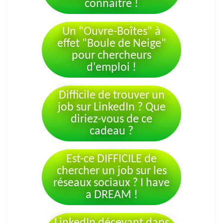
connaître !
Un "Ouvre-Boîtes"​ à
effet "Boule de Neige"​
pour chercheurs
d'emploi !
Difficile de trouver un
job sur LinkedIn ? Que
diriez-vous de ce
cadeau ?
Est-ce DIFFICILE de
chercher un job sur les
réseaux sociaux ? I have
a DREAM !