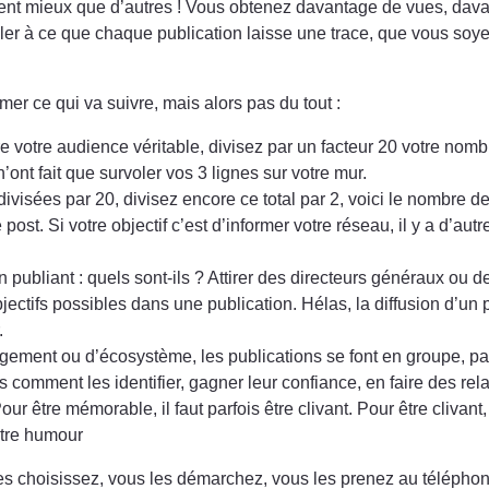
nent mieux que d’autres ! Vous obtenez davantage de vues, dav
ller à ce que chaque publication laisse une trace, que vous soy
er ce qui va suivre, mais alors pas du tout :
 votre audience véritable, divisez par un facteur 20 votre nomb
n’ont fait que survoler vos 3 lignes sur votre mur.
divisées par 20, divisez encore ce total par 2, voici le nombre 
st. Si votre objectif c’est d’informer votre réseau, il y a d’aut
publiant : quels sont-ils ? Attirer des directeurs généraux ou d
bjectifs possibles dans une publication. Hélas, la diffusion d’un
.
ent ou d’écosystème, les publications se font en groupe, pas
comment les identifier, gagner leur confiance, en faire des rela
our être mémorable, il faut parfois être clivant. Pour être clivant
otre humour
les choisissez, vous les démarchez, vous les prenez au télépho