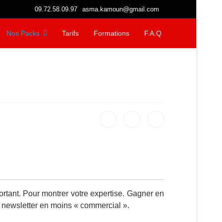
09.72.58.09.97
asma.kamoun@gmail.com
Nos Packs
Tarifs
Formations
F.A.Q
ortant. Pour montrer votre expertise. Gagner en
re newsletter en moins « commercial ».