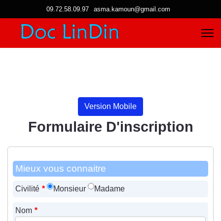
09.72.58.09.97
asma.kamoun@gmail.com
Version Mobile
Formulaire D'inscription
Mieux vous connaitre
Civilité
*
Monsieur
Madame
Nom
*